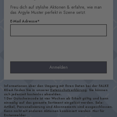
Herren
Freu dich auf stylishe Aktionen & erfahre, wie man
Muster
das Argyle Muster perfekt in Szene setzt.
Argyle
E-Mail Adresse
Transparenz
Blickdicht
Material
84% Baumwolle, 16% Polyamid
Optik
glatt
Strumpflänge
Anmelden
Wade
Tragegefühl
angenehm weich
Informationen über den Umgang mit Ihren Daten bei der FALKE
KGaA finden Sie in unserer
Datenschutzerklärung
. Sie können
Bündchenart
sich jederzeit kostenlos abmelden.
1 Der Gutscheincode ist vier Wochen ab Erhalt gültig und kann
Gerippt
einmalig auf das gesamte Sortiment eingelöst werden. Sale-
Polsterung
Artikel, Personalisierung und Abonnements sind ausgeschlossen.
Kann nicht mit anderen Aktionen kombiniert werden. Nur für
keine
Erstanmelder.