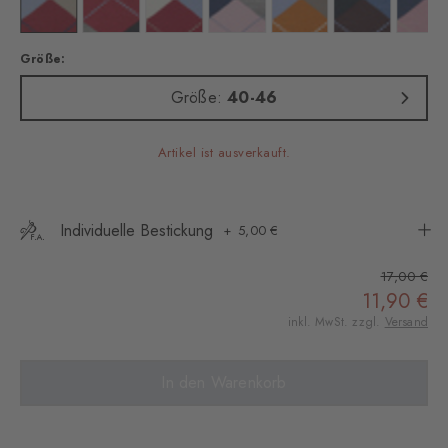
in green
rbe: orange
Farbe: burgundy
Farbe: passion
Farbe: tropicana
Farbe: blossom
Farbe: sunset
Farbe: tangerin
Farb
Größe:
Größe:
40-46
Artikel ist ausverkauft.
Individuelle Bestickung
5,00 €
17,00 €
11,90 €
inkl. MwSt. zzgl.
Versand
In den Warenkorb