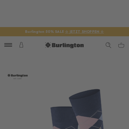
Burlington 50% SALE
☆ JETZT SHOPPEN ☆