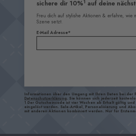
1
sichere dir 10%
auf deine nächst
Freu dich auf stylishe Aktionen & erfahre, wie
Szene setzt.
E-Mail Adresse
Informationen über den Umgang mit Ihren Daten bei der 
Datenschutzerklärung
. Sie können sich jederzeit kostenl
1 Der Gutscheincode ist vier Wochen ab Erhalt gültig un
eingelöst werden. Sale-Artikel, Personalisierung und Ab
mit anderen Aktionen kombiniert werden. Nur für Erstanm