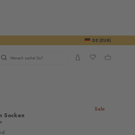
DE (EUR)
Wonach suchst Du?
Sale
n Socken
le
igen Ihre
rd