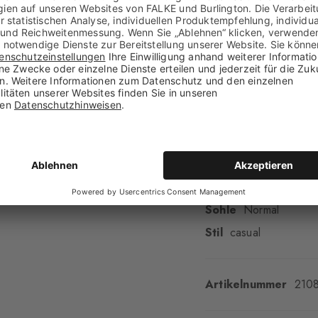
Geschlecht
Herren
Muster
Uni
Transparenz
Blickdi
Material
83% Baumwo
Optik
glatt
Strumpflänge
Wade
Tragegefühl
angene
Bündchenart
Geripp
Polsterung
keine
Sohle
Normal
Stil
casual
Artikelnummer
210