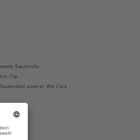
ämmte Baumwolle
ton Clip
t Bestandteil unserer We Care