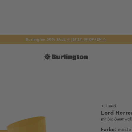
Burlington 50% SALE
☆ JETZT SHOPPEN ☆
Zurück
Lord Herre
mit Bio-Baumwol
Wir benöt
Farbe:
musta