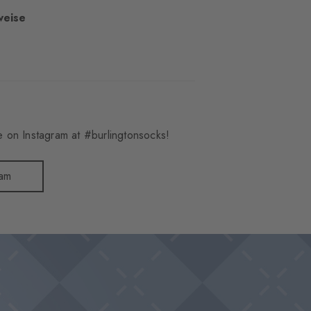
weise
 on Instagram at #burlingtonsocks!
ram