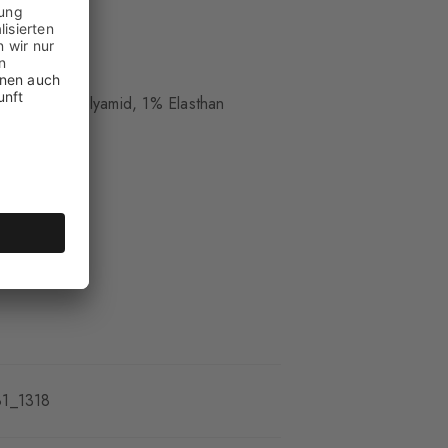
cht
lle, 16% Polyamid, 1% Elasthan
hm weich
t
81_1318