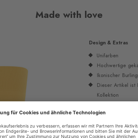
Made with love
Design & Extras
Unifarben
Hochwertige gek
Ikonischer Burling
Dieser Artikel is
Kollektion
One size fits all
Eigenschaften