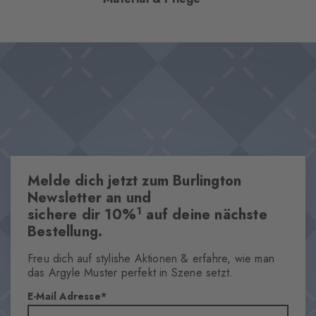
diese Kniestrümpfe eine gelungene Verbindung aus Stil und
Komfort in jeden Style. Für einen cleanen Look lassen sie sich
Design & Extras
ideal mit gekrempelten Hosen, einem Oversize-Mantel und
Unifarben
Chelsea-Boots kombinieren. Ob Ton in Ton oder als farbiger
Eingestricktes Burlington-Logo
Eyecatcher – diese Socken sind absolute Essentials.
Wärmende Wollmischung
Dieser Artikel ist Bestandteil unserer We Care Kollektion
One size fits all
Melde dich jetzt zum Burlington
Eigenschaften
Newsletter an und
1
sichere dir 10%
auf deine nächste
Geschlecht
Bestellung.
Herren
Muster
Freu dich auf stylishe Aktionen & erfahre, wie man
Uni
das Argyle Muster perfekt in Szene setzt.
Transparenz
E-Mail Adresse
Blickdicht