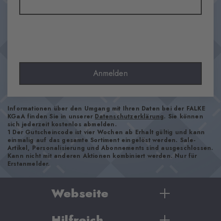
Material
70% Schurwolle, 16% Baumwolle, 13% Polyamid, 1% Elasthan
Optik
glatt
Strumpflänge
Knie
Anmelden
Tragegefühl
angenehm weich
Bündchenart
Informationen über den Umgang mit Ihren Daten bei der FALKE
KGaA finden Sie in unserer
Datenschutzerklärung
. Sie können
Gerippt
sich jederzeit kostenlos abmelden.
1 Der Gutscheincode ist vier Wochen ab Erhalt gültig und kann
Polsterung
einmalig auf das gesamte Sortiment eingelöst werden. Sale-
keine
Artikel, Personalisierung und Abonnements sind ausgeschlossen.
Kann nicht mit anderen Aktionen kombiniert werden. Nur für
Sohle
Erstanmelder.
Normal
Stil
Webseite
casual
Hilfreich
Damen