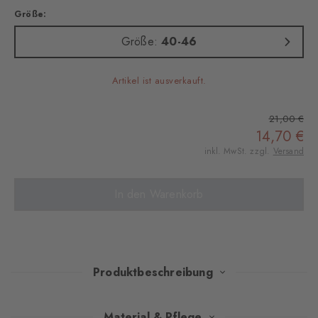
Größe:
Größe:
40-46
Artikel ist ausverkauft.
21,00 €
14,70 €
inkl. MwSt. zzgl.
Versand
In den Warenkorb
Produktbeschreibung
Mit ihrer wärmenden Materialkomposition mit Wolle bringen
Material & Pflege