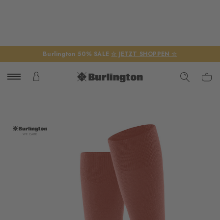
Burlington 50% SALE
☆ JETZT SHOPPEN ☆