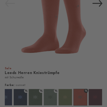
Sale
Leeds Herren Kniestrümpfe
mit Schurwolle
Farbe:
sunset
%
%
%
%
dark brown
Farbe: marine
Farbe: royal
Farbe: asparagus
Farbe: sage
Farbe: jade
Farbe: sunset
Farbe: cl