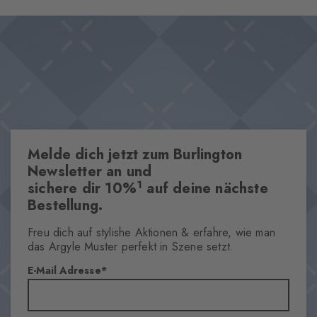
Materialkomposition mit Wolle und das klassische Argyle-Muster
Design & Extras
setzen stilvolle Akzente, die jedem Outfit einen Hauch Heritage-
Klassisches Argyle-Muster
Chic verleihen. Abgerundet durch den ikonischen Burlington-
Luxuriöse Tweed-Optik
Clip, präsentieren sie sich als modische Essentials.
Wärmende Wollmischung
Dieser Artikel ist Bestandteil unserer We Care Kollektion
Ikonischer Burlington Clip
One size fits all
Melde dich jetzt zum Burlington
Newsletter an und
1
sichere dir 10%
auf deine nächste
Eigenschaften
Bestellung.
Geschlecht
Herren
Freu dich auf stylishe Aktionen & erfahre, wie man
Muster
das Argyle Muster perfekt in Szene setzt.
Argyle
E-Mail Adresse
Transparenz
Blickdicht