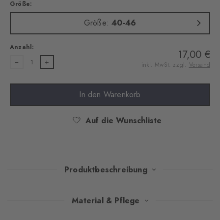
Größe:
Größe:
40-46
Anzahl:
17,00 €
1
inkl. MwSt. zzgl.
Versand
In den Warenkorb
Auf die Wunschliste
Produktbeschreibung
In luxuriöser Tweed-Optik gefertigt, vereinen diese Socken
Material & Pflege
zeitlose Eleganz mit Anspruch an Qualität. Die wärmende