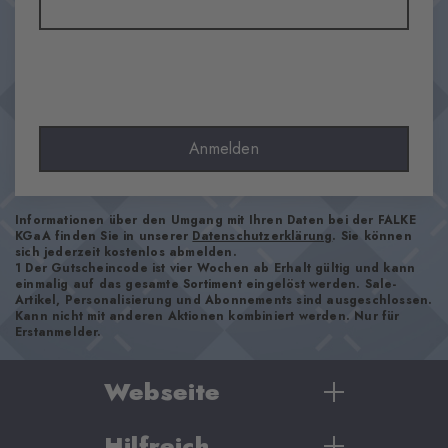
Transparenz
Blickdicht
Material
78% Baumwolle (Bio), 20% Polyamid, 2% Elasthan
Optik
glatt
Anmelden
Strumpflänge
Wade
Informationen über den Umgang mit Ihren Daten bei der FALKE
Tragegefühl
KGaA finden Sie in unserer
Datenschutzerklärung
. Sie können
angenehm weich
sich jederzeit kostenlos abmelden.
1 Der Gutscheincode ist vier Wochen ab Erhalt gültig und kann
Bündchenart
einmalig auf das gesamte Sortiment eingelöst werden. Sale-
Gerippt
Artikel, Personalisierung und Abonnements sind ausgeschlossen.
Kann nicht mit anderen Aktionen kombiniert werden. Nur für
Polsterung
Erstanmelder.
keine
Sohle
Webseite
Normal
Stil
Hilfreich
Damen