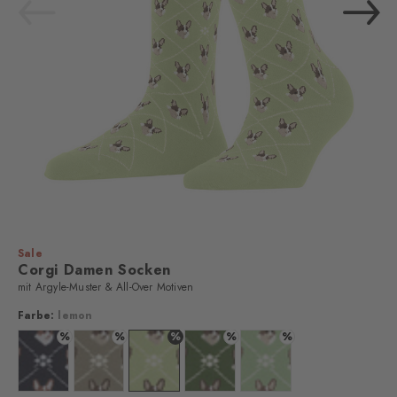
Sale
Corgi Damen Socken
mit Argyle-Muster & All-Over Motiven
Farbe:
lemon
%
%
%
%
%
Farbe: black
Farbe: kitt
Farbe: lemon
Farbe: fir green
Farbe: peppermint