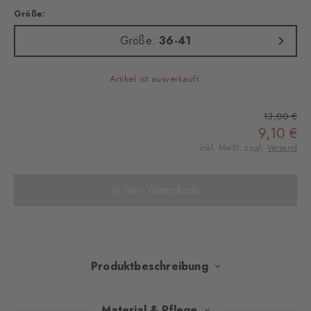
Größe:
Größe:
36-41
Artikel ist ausverkauft.
13,00 €
9,10 €
inkl. MwSt. zzgl.
Versand
In den Warenkorb
Produktbeschreibung
Diese Socken vereinen ein modern interpretiertes Argyle-Muster
Material & Pflege