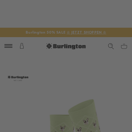
Burlington 50% SALE
☆ JETZT SHOPPEN ☆