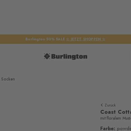
Burlington 50% SALE
☆ JETZT SHOPPEN ☆
 Socken
Zurück
Coast Cot
mit floralem Must
Farbe:
powde