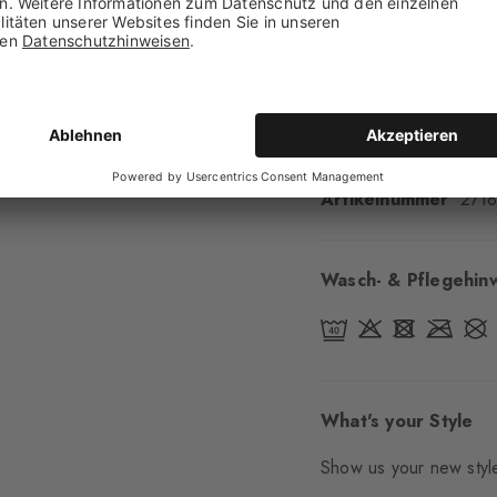
Bündchenart
Geripp
Polsterung
keine
Sohle
Normal
Stil
casual
Artikelnummer
271
Wasch- & Pflegehin
What's your Style
Show us your new style