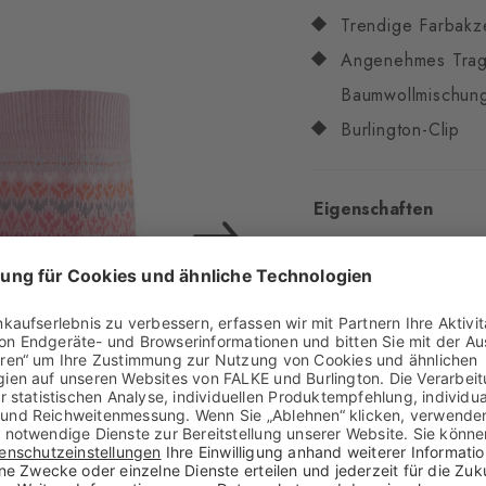
Trendige Farbakz
Angenehmes Trage
Baumwollmischun
Burlington-Clip
Eigenschaften
Geschlecht
Damen
Muster
AnderesMust
Transparenz
Blickdi
Material
70% Baumwo
Optik
glatt
Strumpflänge
Wade
Tragegefühl
angene