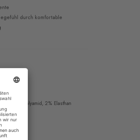
ente
gefühl durch komfortable
g
er
cht
lle, 28% Polyamid, 2% Elasthan
hm weich