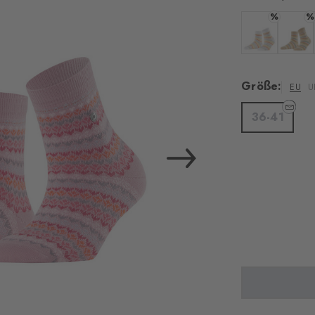
%
%
Farbe: white
Farbe:
Größe:
EU
U
36-41