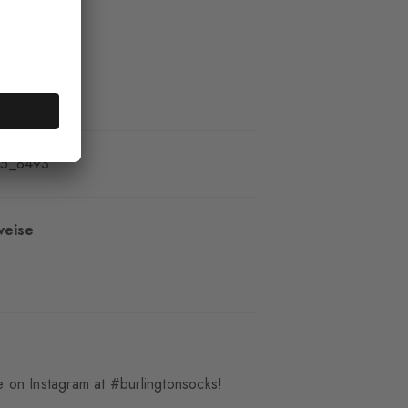
t
85_8493
weise
 on Instagram at #burlingtonsocks!