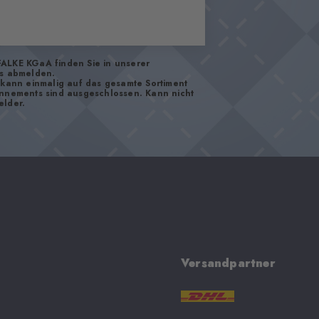
FALKE KGaA finden Sie in unserer
os abmelden.
d kann einmalig auf das gesamte Sortiment
onnements sind ausgeschlossen. Kann nicht
elder.
Versandpartner