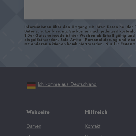
Informationen über den Umgang mit Ihren Daten bei der 
Datenschutzerklärung
. Sie können sich jederzeit kostenl
1 Der Gutscheincode ist vier Wochen ab Erhalt gültig un
eingelöst werden. Sale-Artikel, Personalisierung und Ab
mit anderen Aktionen kombiniert werden. Nur für Erstanm
Ich komme aus Deutschland
Webseite
Hilfreich
Damen
Kontakt