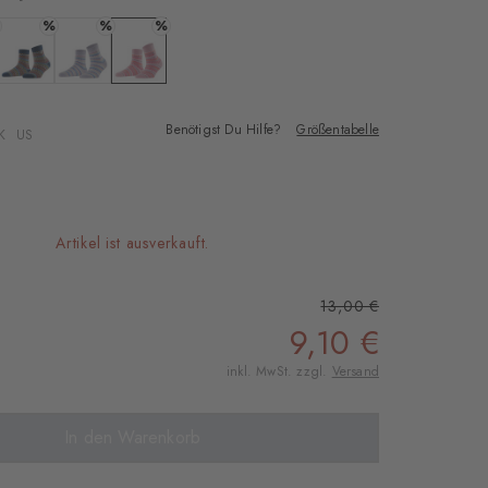
%
%
%
 sesame
Farbe: royal blue
Farbe: cosmic sky
Farbe: powder pink
Benötigst Du Hilfe?
Größentabelle
K
US
Artikel ist ausverkauft.
13,00 €
9,10 €
inkl. MwSt. zzgl.
Versand
In den Warenkorb