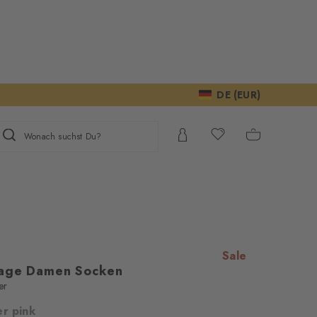
DE (EUR)
Wonach suchst Du?
Sale
tage Damen Socken
er
r pink