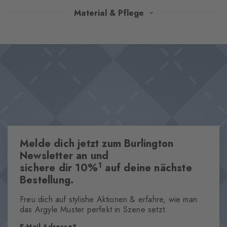
Die modische Rippstruktur und das angenehme Tragegefühl
Material & Pflege
machen diese Strümpfe aus hochwertiger, gekämmter
Baumwolle zu einem unverzichtbaren Essential für jede
Design & Extras
Garderobe. Der charakteristische Burlington-Clip am Schaft
Modische Rippstruktur
rundet das Design gekonnt ab.
Hochwertige gekämmte Baumwolle
Dieser Artikel ist Bestandteil unserer We Care Kollektion
Ikonischer Burlington Clip
One size fits all
Melde dich jetzt zum Burlington
Eigenschaften
Newsletter an und
1
sichere dir 10%
auf deine nächste
Geschlecht
Bestellung.
Herren
Muster
Freu dich auf stylishe Aktionen & erfahre, wie man
Rippe
das Argyle Muster perfekt in Szene setzt.
Transparenz
E-Mail Adresse