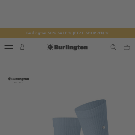
Burlington 50% SALE
☆ JETZT SHOPPEN ☆