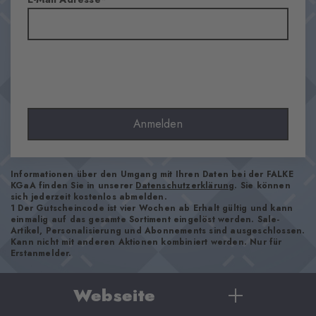
Blickdicht
Material
81% Baumwolle, 17% Polyamid, 2% Elasthan
Optik
gerippt
Strumpflänge
Wade
Anmelden
Tragegefühl
angenehm weich
Bündchenart
Informationen über den Umgang mit Ihren Daten bei der FALKE
KGaA finden Sie in unserer
Datenschutzerklärung
. Sie können
Gerippt
sich jederzeit kostenlos abmelden.
1 Der Gutscheincode ist vier Wochen ab Erhalt gültig und kann
Polsterung
einmalig auf das gesamte Sortiment eingelöst werden. Sale-
keine
Artikel, Personalisierung und Abonnements sind ausgeschlossen.
Kann nicht mit anderen Aktionen kombiniert werden. Nur für
Sohle
Erstanmelder.
Normal
Stil
Webseite
casual