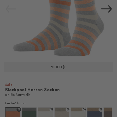
VIDEO
Sale
Blackpool Herren Socken
mit Bio-Baumwolle
Farbe:
lunar
%
%
%
%
%
%