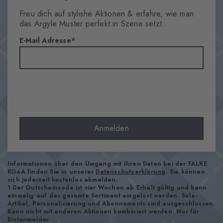
Muster
Freu dich auf stylishe Aktionen & erfahre, wie man
Streifen
das Argyle Muster perfekt in Szene setzt.
Transparenz
E-Mail Adresse
Blickdicht
Material
80% Baumwolle, 18% Polyamid, 2% Elasthan
Optik
glatt
Strumpflänge
Wade
Anmelden
Tragegefühl
angenehm weich
Bündchenart
Informationen über den Umgang mit Ihren Daten bei der FALKE
KGaA finden Sie in unserer
Datenschutzerklärung
. Sie können
Gerippt
sich jederzeit kostenlos abmelden.
1 Der Gutscheincode ist vier Wochen ab Erhalt gültig und kann
Polsterung
einmalig auf das gesamte Sortiment eingelöst werden. Sale-
keine
Artikel, Personalisierung und Abonnements sind ausgeschlossen.
Kann nicht mit anderen Aktionen kombiniert werden. Nur für
Sohle
Erstanmelder.