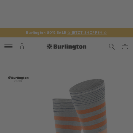
Burlington 50% SALE
☆ JETZT SHOPPEN ☆