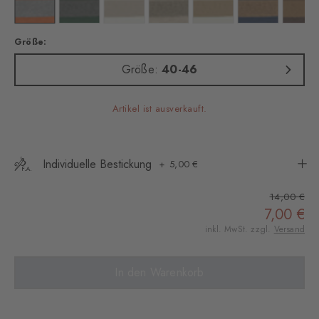
rbe: l. grey mel.
Farbe: lunar
Farbe: marengo
Farbe: desert mis
Farbe: kitt
Farbe: sesame
Farbe: brown s
Farb
Größe:
Größe:
40-46
Artikel ist ausverkauft.
Individuelle Bestickung
5,00 €
14,00 €
7,00 €
inkl. MwSt. zzgl.
Versand
In den Warenkorb