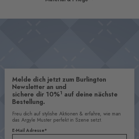
funktionalem Komfort. Die leicht gepolsterte Sohle und das
kühlende Funktionsgarn sorgen für ein angenehm frisches
Design & Extras
Tragegefühl, während die atmungsaktiven Mesh-Strukturen im
Atmungsaktives Material
eleganten Rauten-Design den Look perfektionieren. Die
Leicht gepolsterte Sohle
aufgestickte Burlington-Raute am Bündchen rundet das Design
Mesh Strukturen im Rauten Design
stilvoll ab.
Maximaler Tragekomfort
Eigenschaften
Melde dich jetzt zum Burlington
Newsletter an und
Geschlecht
Damen
1
sichere dir 10%
auf deine nächste
Bestellung.
Muster
Uni
Freu dich auf stylishe Aktionen & erfahre, wie man
Transparenz
das Argyle Muster perfekt in Szene setzt.
Blickdicht
E-Mail Adresse
Material