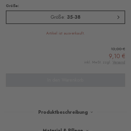
Größe:
Größe:
35-38
Artikel ist ausverkauft.
13,00 €
9,10 €
inkl. MwSt. zzgl.
Versand
In den Warenkorb
Produktbeschreibung
Diese Sneakersocken vereinen modernes Design mit
Material & Pflege