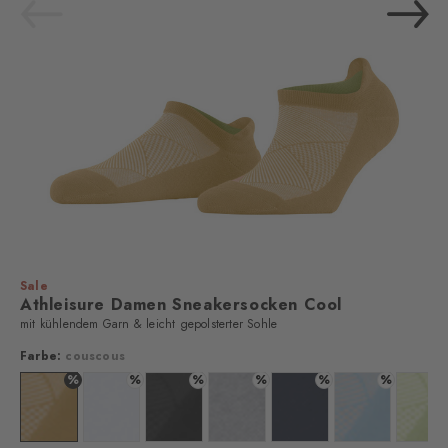
Sale
Athleisure Damen Sneakersocken Cool
mit kühlendem Garn & leicht gepolsterter Sohle
Farbe:
couscous
%
%
%
%
%
%
Farbe: couscous
Farbe: white
Farbe: black
Farbe: light grey mel.
Farbe: marine
Farbe: patagoni
Farb