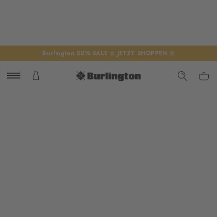
Burlington 50% SALE
☆ JETZT SHOPPEN ☆