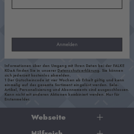
78% Polyester, 22% Polyamid
Optik
glatt
Strumpflänge
Knöchel-low
Tragegefühl
Anmelden
hautschmeichelnd
Polsterung
keine
Informationen über den Umgang mit Ihren Daten bei der FALKE
KGaA finden Sie in unserer
Datenschutzerklärung
. Sie können
Sohle
sich jederzeit kostenlos abmelden.
Normal
1 Der Gutscheincode ist vier Wochen ab Erhalt gültig und kann
einmalig auf das gesamte Sortiment eingelöst werden. Sale-
Stil
Artikel, Personalisierung und Abonnements sind ausgeschlossen.
Kann nicht mit anderen Aktionen kombiniert werden. Nur für
sportlich
Erstanmelder.
Artikelnummer
Webseite
27048_1197
Hilfreich
Damen