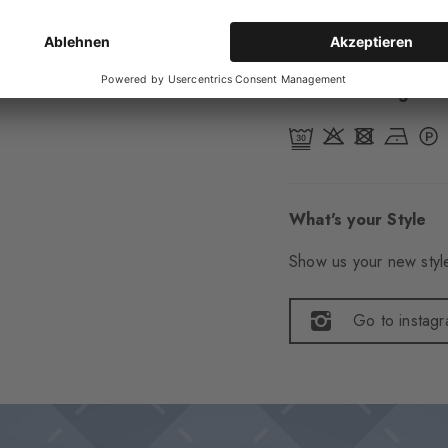
Artikelnummer
291
Wasch- & Pflegehin
What's your Style
Show us your new style
Go to instag