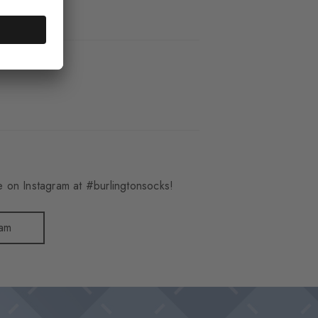
05_6523
weise
 on Instagram at #burlingtonsocks!
ram