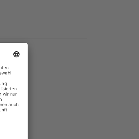
cht
wolle
hm weich