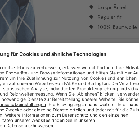
Lange Ärmel
Regular fit
100% Baumwolle
Eigenschaften
Geschlecht
Herren
Muster
Argyle
Transparenz
Blickdi
Material
100% Baum
Optik
grob
Tragegefühl
angene
Stil
casual