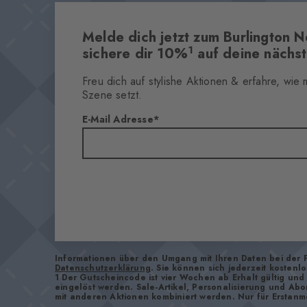
Melde dich jetzt zum Burlington N
1
sichere dir 10%
auf deine nächst
Freu dich auf stylishe Aktionen & erfahre, wie
Szene setzt.
E-Mail Adresse
Informationen über den Umgang mit Ihren Daten bei der 
Datenschutzerklärung
. Sie können sich jederzeit kostenl
1 Der Gutscheincode ist vier Wochen ab Erhalt gültig un
eingelöst werden. Sale-Artikel, Personalisierung und Ab
mit anderen Aktionen kombiniert werden. Nur für Erstanm