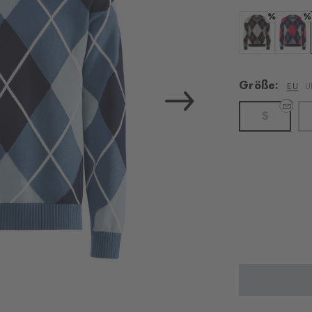
%
%
Farbe: black-f
Farbe: 
Größe:
EU
U
S