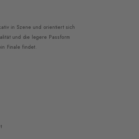
iv in Szene und orientiert sich
lität und die legere Passform
n Finale findet.
t