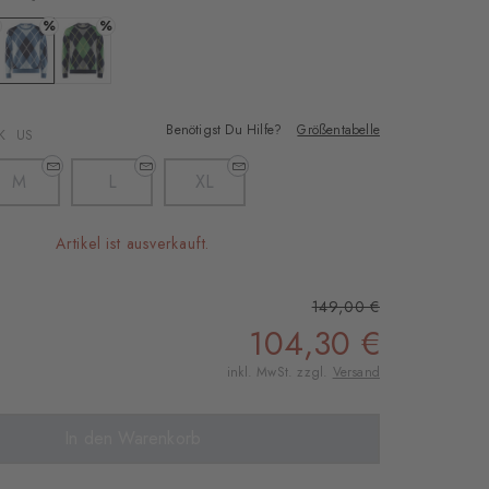
%
%
lames
marine
Farbe: elderberry
Farbe: fir green
Benötigst Du Hilfe?
Größentabelle
K
US
M
L
XL
Artikel ist ausverkauft.
149,00 €
104,30 €
inkl. MwSt. zzgl.
Versand
In den Warenkorb