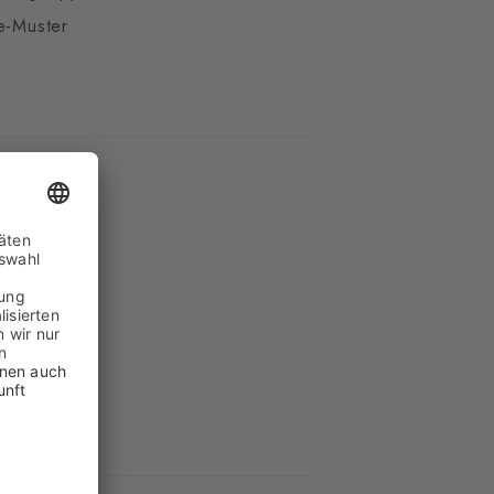
e-Muster
cht
wolle
hm weich