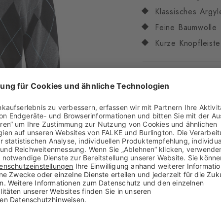
Klassisches Argyl
Feine Baumwolle
Kurze Knopfleiste
Eigenschaften
Geschlecht
Damen
Muster
Argyle
Transparenz
Blickdi
Material
100% Baum
Optik
grob
Tragegefühl
angene
Stil
casual