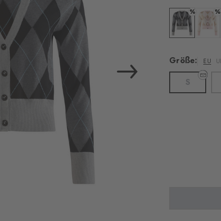
%
%
Farbe: black
Farbe: 
Größe:
EU
U
S