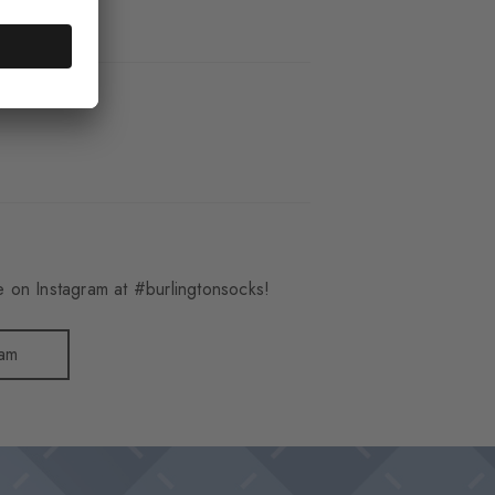
01_3001
weise
 on Instagram at #burlingtonsocks!
ram