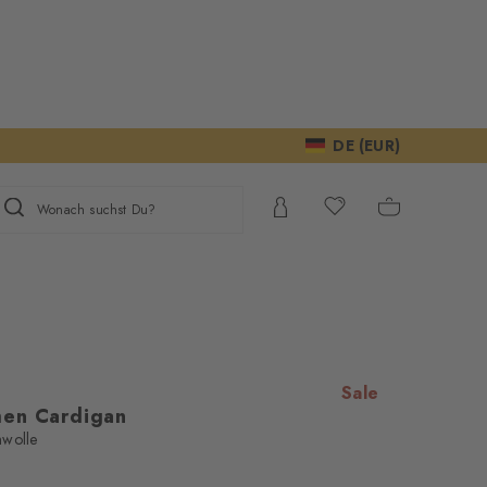
DE (EUR)
Wonach suchst Du?
Sale
men Cardigan
mwolle