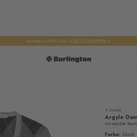
Burlington 50% SALE
☆ JETZT SHOPPEN ☆
Zurück
Argyle Da
mit weicher Bau
Farbe:
black