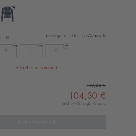
%
ginger
Farbe: sailor-black
Benötigst Du Hilfe?
Größentabelle
K
US
M
L
XL
Artikel ist ausverkauft.
149,00 €
104,30 €
inkl. MwSt. zzgl.
Versand
In den Warenkorb