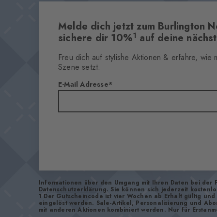
Melde dich jetzt zum Burlington N
1
sichere dir 10%
auf deine nächst
Freu dich auf stylishe Aktionen & erfahre, wie
Szene setzt.
E-Mail Adresse
Informationen über den Umgang mit Ihren Daten bei der 
Datenschutzerklärung
. Sie können sich jederzeit kostenl
1 Der Gutscheincode ist vier Wochen ab Erhalt gültig un
eingelöst werden. Sale-Artikel, Personalisierung und Ab
mit anderen Aktionen kombiniert werden. Nur für Erstanm