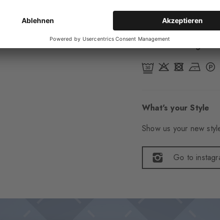
Artikelnummer
292
Wasch- & Pflegehin
What's your Style
Show us your new style
Go to instag