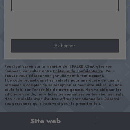
Opaque
Matière
83% Acrylique, 17% Polyamide
Aspect
brut
Longueur de tige
S'abonner
Mollet
Confort
ultra-doux
Pour tout savoir sur la manière dont FALKE KGaA gère vos
Type d'ourlet
données, consultez notre
Politique de confidentialité
. Vous
pouvez vous désabonner gratuitement à tout moment.
A côtes
1 Le code promotionnel est valable pour une durée de quatre
semaines à compter de sa réception et peut être utilisé, en une
Renforts
seule fois, sur l'ensemble de notre gamme. Non valable sur les
aucun
articles en solde, les articles personnalisés ou les abonnements.
Non cumulable avec d'autres offres promotionnelles. Réservé
Semelle
aux personnes qui s'inscrivent pour la première fois.
Normal
Style
Site web
casual