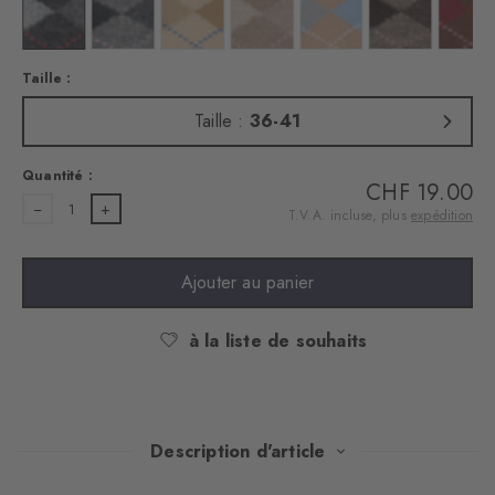
uleur : black
Couleur : anthra. moul.
Couleur : grau
Couleur : country mel.
Couleur : sun
Couleur : camel hair mela
Couleur : nutm
Coul
Taille :
Taille :
36-41
Quantité :
CHF 19.00
1
T.V.A. incluse, plus
expédition
Ajouter au panier
à la liste de souhaits
Description d'article