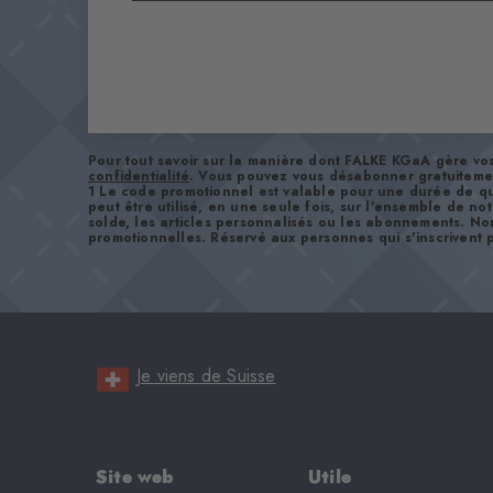
Pour tout savoir sur la manière dont FALKE KGaA gère v
confidentialité
. Vous pouvez vous désabonner gratuiteme
1 Le code promotionnel est valable pour une durée de qu
peut être utilisé, en une seule fois, sur l'ensemble de no
solde, les articles personnalisés ou les abonnements. No
promotionnelles. Réservé aux personnes qui s'inscrivent p
Je viens de Suisse
Site web
Utile