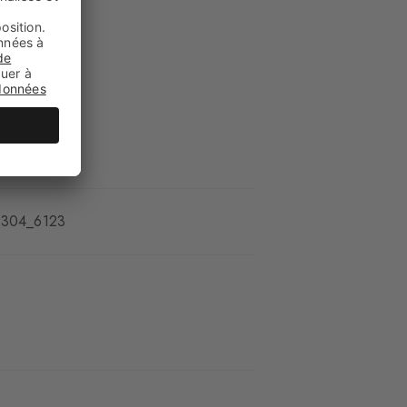
enou
es
2304_6123