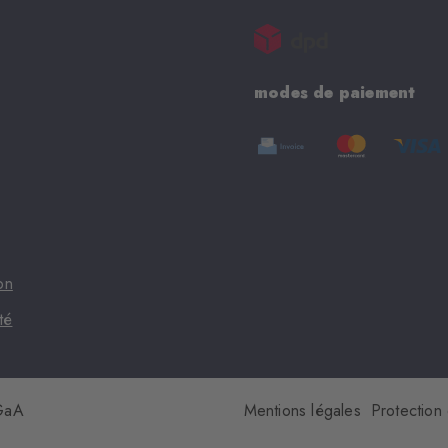
modes de paiement
on
té
KGaA
Mentions légales
Protection