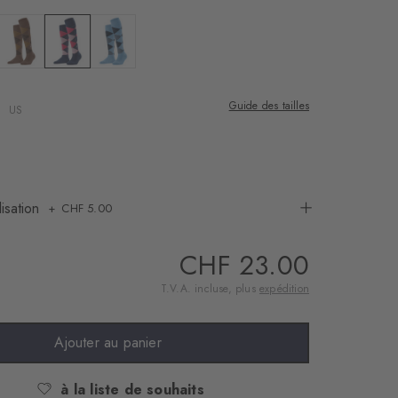
c mel.
r : grey melange
Couleur : nougat
Couleur : marine
Couleur : light blue
Guide des tailles
US
isation
CHF 5.00
CHF 23.00
T.V.A. incluse, plus
expédition
Ajouter au panier
à la liste de souhaits