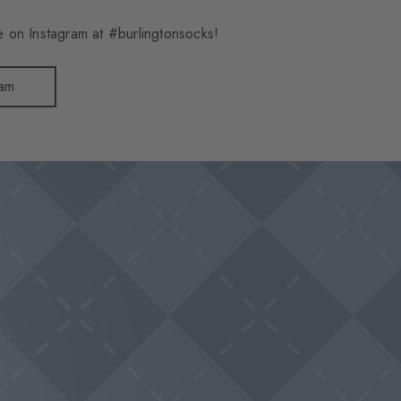
 on Instagram at #burlingtonsocks!
ram