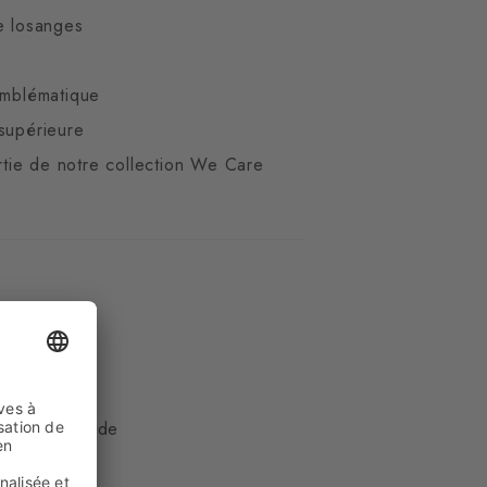
e losanges
emblématique
supérieure
artie de notre collection We Care
ue
 33% Polyamide