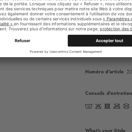
Longueur de tige
G
Confort
ultra-doux
Type d'ourlet
A côt
Renforts
aucun
Semelle
Normal
Style
classique
Numéro d'article
2
Conseils d'entretien
What's your Style