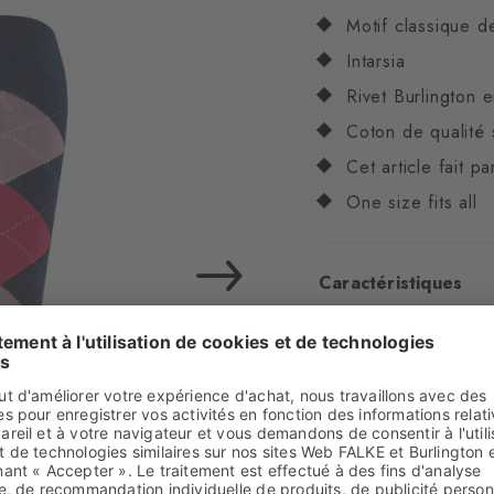
Motif classique d
Intarsia
Rivet Burlington 
Coton de qualité 
Cet article fait p
One size fits all
Caractéristiques
Genre
Femmes
Motifs
Argyle
Transparence
Opaq
Matière
67% Coton,
Aspect
lisse