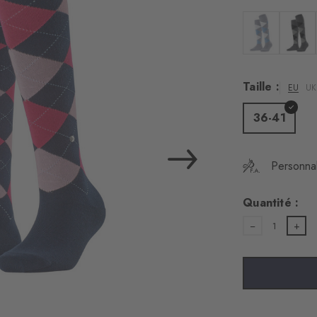
Couleur : arcti
Couleu
Taille :
EU
UK
36-41
Personnal
Quantité :
1