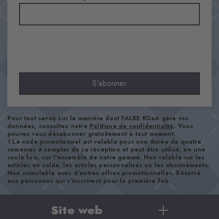
Transparence
Opaque
Matière
74% Coton, 23% Polyamide, 3% Élasthanne
Aspect
lisse
S'abonner
Longueur de tige
Chevilles hautes
Confort
Pour tout savoir sur la manière dont FALKE KGaA gère vos
ultra-doux
données, consultez notre
Politique de confidentialité
. Vous
pouvez vous désabonner gratuitement à tout moment.
Type d'ourlet
1 Le code promotionnel est valable pour une durée de quatre
semaines à compter de sa réception et peut être utilisé, en une
A côtes
seule fois, sur l'ensemble de notre gamme. Non valable sur les
Renforts
articles en solde, les articles personnalisés ou les abonnements.
Non cumulable avec d'autres offres promotionnelles. Réservé
aucun
aux personnes qui s'inscrivent pour la première fois.
Semelle
Normal
Site web
Style