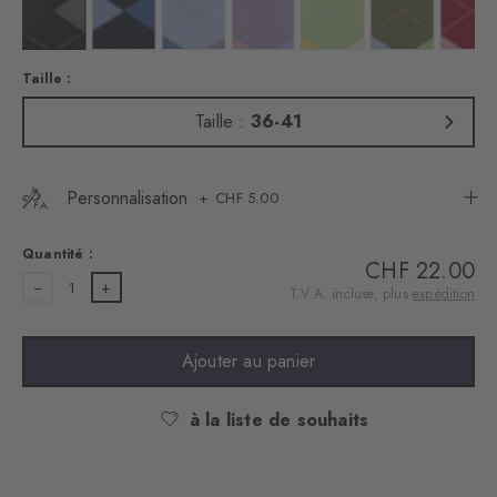
lla
uleur : offwhite-black
Couleur : black
Couleur : marine
Couleur : sky blue
Couleur : lupine
Couleur : jade
Couleur : salvia
Coul
Taille :
Taille :
36-41
Personnalisation
CHF 5.00
Quantité :
CHF 22.00
1
T.V.A. incluse, plus
expédition
Ajouter au panier
à la liste de souhaits