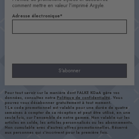
Femmes
comment mettre en valeur l'imprimé Argyle.
Motifs
Adresse électronique
Argyle
Transparence
Opaque
Matière
84% Coton, 16% Polyamide
Aspect
lisse
S'abonner
Longueur de tige
Mollet
Confort
Pour tout savoir sur la manière dont FALKE KGaA gère vos
ultra-doux
données, consultez notre
Politique de confidentialité
. Vous
pouvez vous désabonner gratuitement à tout moment.
Type d'ourlet
1 Le code promotionnel est valable pour une durée de quatre
semaines à compter de sa réception et peut être utilisé, en une
A côtes
seule fois, sur l'ensemble de notre gamme. Non valable sur les
Renforts
articles en solde, les articles personnalisés ou les abonnements.
Non cumulable avec d'autres offres promotionnelles. Réservé
aucun
aux personnes qui s'inscrivent pour la première fois.
Semelle