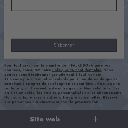
Opaque
Matière
82% Coton, 17% Polyamide, 1% Élasthanne
Aspect
lisse
Longueur de tige
S'abonner
Mollet
Confort
ultra-doux
Pour tout savoir sur la manière dont FALKE KGaA gère vos
Type d'ourlet
données, consultez notre
Politique de confidentialité
. Vous
pouvez vous désabonner gratuitement à tout moment.
A côtes
1 Le code promotionnel est valable pour une durée de quatre
semaines à compter de sa réception et peut être utilisé, en une
Renforts
seule fois, sur l'ensemble de notre gamme. Non valable sur les
aucun
articles en solde, les articles personnalisés ou les abonnements.
Non cumulable avec d'autres offres promotionnelles. Réservé
Semelle
aux personnes qui s'inscrivent pour la première fois.
Normal
Style
Site web
casual