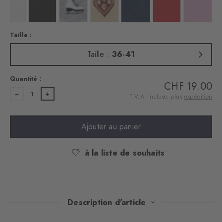
Couleur : white
Couleur : black
Couleur : l. grey mel.
Couleur : cream
Couleur : marine
Couleur : tulip
Couleur :
Taille :
Taille :
36-41
Quantité :
CHF 19.00
1
T.V.A. incluse, plus
expédition
Ajouter au panier
à la liste de souhaits
Description d'article