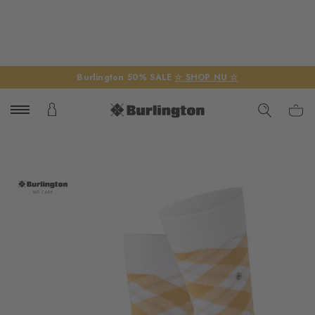
Burlington 50% SALE
☆ SHOP NU ☆