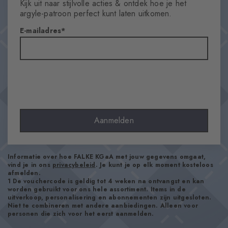
Kijk uit naar stijlvolle acties & ontdek hoe je het
Doorzichtigheid
argyle-patroon perfect kunt laten uitkomen.
Opaque
E-mailadres
Materiaal
83% Katoen, 16% Polyamide, 1% Elastaan
Look
Glad
Schachtlengte
Kuit
Draagcomfort
Aanmelden
Aangenaam zacht
Soort boord
côtelé
Informatie over hoe FALKE KGaA met jouw gegevens omgaat,
vind je in ons
privacybeleid
. Je kunt je op elk moment kosteloos
Padding
afmelden.
Geen
1 De vouchercode is geldig tot 4 weken na ontvangst en kan
worden gebruikt voor ons hele assortiment. Items in de
Zool
uitverkoop, personalisering en abonnementen zijn uitgesloten.
Niet te combineren met andere aanbiedingen. Alleen voor
Normaal
personen die zich voor het eerst aanmelden.
Stijl