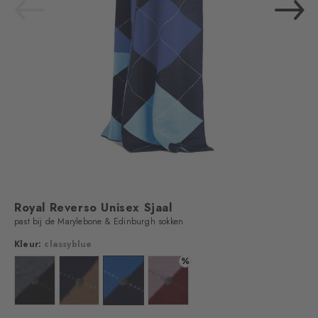
Royal Reverso Unisex Sjaal
past bij de Marylebone & Edinburgh sokken
Kleur:
classyblue
%
Kleur: black
Kleur: wholegrain
Kleur: classyblue
Kleur: burnt siena