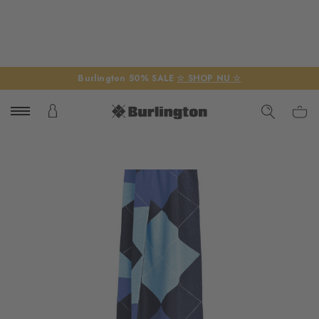
Burlington 50% SALE
☆ SHOP NU ☆