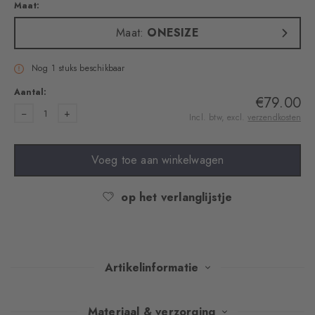
Maat:
Maat:
ONESIZE
Nog 1 stuks beschikbaar
Aantal:
€79.00
1
Incl. btw, excl.
verzendkosten
Voeg toe aan winkelwagen
op het verlanglijstje
Artikelinformatie
Elegante argyle, een fijne wolmix en de karakteristieke
Materiaal & verzorging