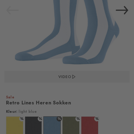
VIDEO
Sale
Retro Lines Heren Sokken
Kleur:
light blue
%
%
%
%
%
Kleur: sunshine
Kleur: black
Kleur: light blue
Kleur: salvia
Kleur: tulip