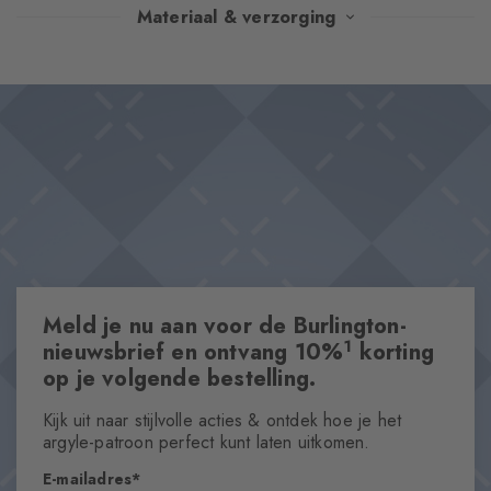
De lengtestrepen geven deze sokken een tijdloze elegantie met
Materiaal & verzorging
een vleugje retrocharme. Met de Burlington-clip als kenmerkend
detail zijn ze perfect voor stijlvolle gelegenheden die lekker
Ontwerp & Extra's
relaxed zijn.
Blokstreepontwerp
Katoen van hoge kwaliteit
Iconische Burlington Clip
One size fits all
Eigenschappen
Meld je nu aan voor de Burlington-
Geslacht
Heren
1
nieuwsbrief en ontvang 10%
korting
op je volgende bestelling.
Pattern
Strepen
Kijk uit naar stijlvolle acties & ontdek hoe je het
Doorzichtigheid
argyle-patroon perfect kunt laten uitkomen.
Opaque
E-mailadres