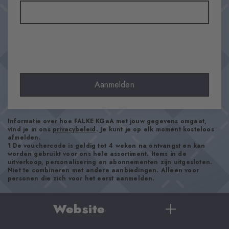
Materiaal
70% Katoen (bio), 30% Polyamide
Look
Glad
Schachtlengte
Kuit
Draagcomfort
Aanmelden
Aangenaam zacht
Soort boord
côtelé
Informatie over hoe FALKE KGaA met jouw gegevens omgaat,
vind je in ons
privacybeleid
. Je kunt je op elk moment kosteloos
Padding
afmelden.
Geen
1 De vouchercode is geldig tot 4 weken na ontvangst en kan
worden gebruikt voor ons hele assortiment. Items in de
Zool
uitverkoop, personalisering en abonnementen zijn uitgesloten.
Niet te combineren met andere aanbiedingen. Alleen voor
Normaal
personen die zich voor het eerst aanmelden.
Stijl
Casual
Website