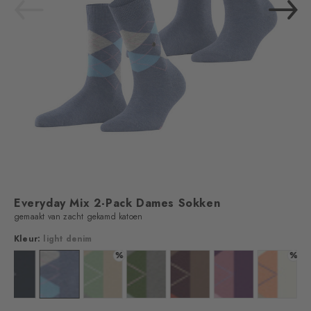
Everyday Mix 2-Pack Dames Sokken
gemaakt van zacht gekamd katoen
Kleur:
light denim
%
%
marine
Kleur: plum
Kleur: light denim
Kleur: quiet green
Kleur: fir green
Kleur: rose
Kleur: english rose
Kleur: p