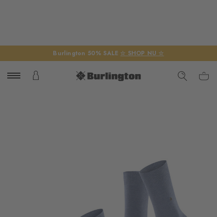
Burlington 50% SALE
☆ SHOP NU ☆