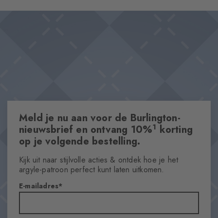
effen kleuren zijn deze kousen van gekamd katoen de perfecte
Ontwerp & Extra's
combinatie. Deze sokken zijn zacht voor de huid en perfect om
Dubbelpak
elke dag te dragen.
Katoen van hoge kwaliteit
Iconische Burlington Clip
Klassiek argylepatroon en tijdloze effen kleuren
One size fits all
Eigenschappen
Meld je nu aan voor de Burlington-
1
nieuwsbrief en ontvang 10%
korting
Geslacht
op je volgende bestelling.
Dames
Pattern
Kijk uit naar stijlvolle acties & ontdek hoe je het
Argyle
argyle-patroon perfect kunt laten uitkomen.
Doorzichtigheid
E-mailadres
Opaque
Materiaal
79% Katoen, 20% Polyamide, 1% Elastaan