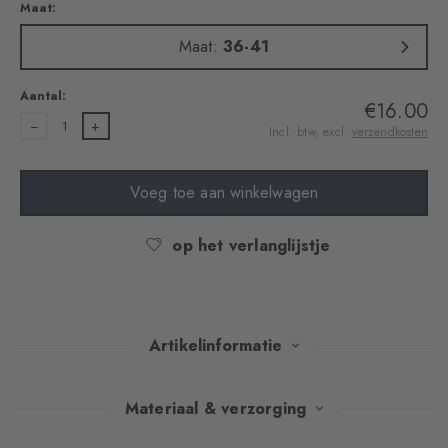
Maat:
Maat:
36-41
Aantal:
€16.00
1
Incl. btw, excl.
verzendkosten
Voeg toe aan winkelwagen
op het verlanglijstje
Artikelinformatie
Deze elegante dubbele verpakking combineert iconische stijl met
Materiaal & verzorging
luxueus comfort. Met hun klassieke argylepatroon en tijdloze