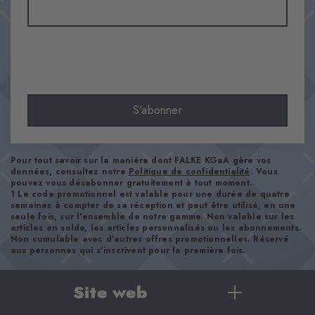
46% Acrylique, 38% Laine Vierge, 15% Polyamide, 1% Élasthanne
Aspect
lisse
Longueur de tige
Genou
Confort
S'abonner
ultra-doux
Type d'ourlet
A côtes
Pour tout savoir sur la manière dont FALKE KGaA gère vos
Renforts
données, consultez notre
Politique de confidentialité
. Vous
pouvez vous désabonner gratuitement à tout moment.
moyen
1 Le code promotionnel est valable pour une durée de quatre
Semelle
semaines à compter de sa réception et peut être utilisé, en une
seule fois, sur l'ensemble de notre gamme. Non valable sur les
Semelle en bouclettes
articles en solde, les articles personnalisés ou les abonnements.
Non cumulable avec d'autres offres promotionnelles. Réservé
Style
aux personnes qui s'inscrivent pour la première fois.
sportif
Site web
Numéro d'article