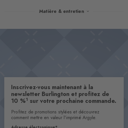
Les chaussettes Teatime réunissent un design de losanges
Matière & entretien
réinterprété de façon moderne et un amusant motif de tasse à
thé. Le logo Burlington tricoté et le mélange de coton de qualité
Design & Extras
supérieure assurent un confort élégant. Un modèle parfait pour
Interprétation moderne du design de losanges
compléter une tenue tendance.
Motif de tasse à thé fantaisie
Logo tricoté sur la tige
matériau durable
Caractéristiques
Inscrivez-vous maintenant à la
Genre
newsletter Burlington et profitez de
Femmes
1
10 %
sur votre prochaine commande.
Motifs
Profitez de promotions stylées et découvrez
motif
comment mettre en valeur l'imprimé Argyle.
Transparence
Opaque
Adresse électronique