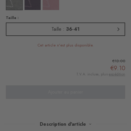
Couleur : light grey
Couleur : wineberry
Couleur : tea rose
Taille :
Taille :
36-41
Cet article n'est plus disponible.
€13.00
€9.10
T.V.A. incluse, plus
expédition
Ajouter au panier
Description d'article