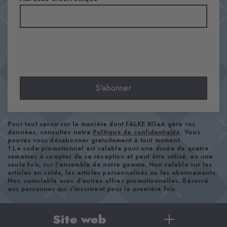
85% Laine Vierge, 14% Polyamide, 1% Élasthanne
Aspect
lisse
Longueur de tige
Mollet
Confort
S'abonner
ultra-doux
Type d'ourlet
A côtes
Pour tout savoir sur la manière dont FALKE KGaA gère vos
Renforts
données, consultez notre
Politique de confidentialité
. Vous
pouvez vous désabonner gratuitement à tout moment.
aucun
1 Le code promotionnel est valable pour une durée de quatre
Semelle
semaines à compter de sa réception et peut être utilisé, en une
seule fois, sur l'ensemble de notre gamme. Non valable sur les
Normal
articles en solde, les articles personnalisés ou les abonnements.
Non cumulable avec d'autres offres promotionnelles. Réservé
Style
aux personnes qui s'inscrivent pour la première fois.
casual
Site web
Numéro d'article