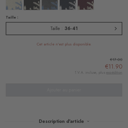
Couleur : ivory
Couleur : black
Couleur : dark grey
Couleur : marine
Couleur : claret
Taille :
Taille :
36-41
Cet article n'est plus disponible.
€17.00
€11.90
T.V.A. incluse, plus
expédition
Ajouter au panier
Description d'article