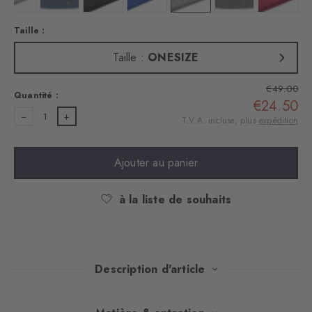
Taille :
Taille :
ONESIZE
€49.00
Quantité :
€24.50
1
T.V.A. incluse, plus
expédition
Ajouter au panier
à la liste de souhaits
Description d'article
Chaleur classique, chic moderne : ce bonnet très chaud en