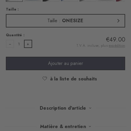
Taille :
Taille :
ONESIZE
Quantité :
€49.00
1
T.V.A. incluse, plus
expédition
Ajouter au panier
à la liste de souhaits
Description d'article
Chaleur classique, chic moderne : ce bonnet très chaud en
Matière & entretien