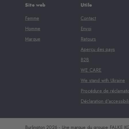
Site web
Utile
Femme
Contact
Homme
Envoi
Marque
Retours
Aperçu des pays
B2B
WE CARE
We stand with Ukraine
Procédure de réclamati
Déclaration d'accessibili
Burlington 2026 - Une marque du groupe FALKE 