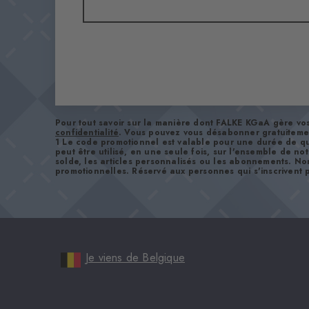
Pour tout savoir sur la manière dont FALKE KGaA gère v
confidentialité
. Vous pouvez vous désabonner gratuiteme
1 Le code promotionnel est valable pour une durée de qu
peut être utilisé, en une seule fois, sur l'ensemble de no
solde, les articles personnalisés ou les abonnements. No
promotionnelles. Réservé aux personnes qui s'inscrivent p
Je viens de Belgique