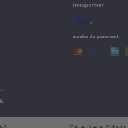
transporteur
modes de paiement
on
té
KGaA
Mentions légales
Protection