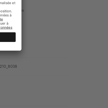
hevilles hautes
es
1210_8038