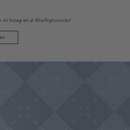
 on Instagram at #burlingtonsocks!
ram