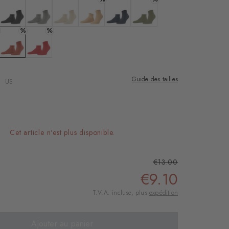
ard
 : white
Couleur : black
Couleur : melange grey
Couleur : zement
Couleur : sesame
Couleur : marine
Couleur : salvia
%
%
 tree
 : fir green
Couleur : sunset
Couleur : tulip
Guide des tailles
US
Cet article n'est plus disponible.
€13.00
€9.10
T.V.A. incluse, plus
expédition
Ajouter au panier