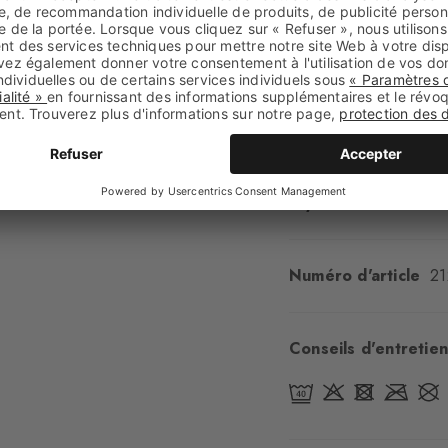
Aspect
lisse
Longueur de tige
C
Confort
ultra-doux
Type d'ourlet
A côt
Renforts
aucun
Semelle
Normal
Style
casual
Numéro d'article
2
Conseils d'entretien