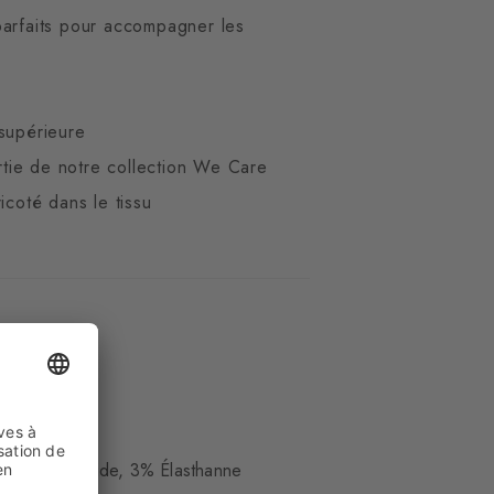
parfaits pour accompagner les
supérieure
artie de notre collection We Care
icoté dans le tissu
ue
23% Polyamide, 3% Élasthanne