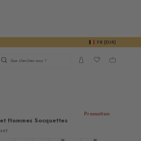
FR (EUR)
Que cherchez-vous ?
Promotion
eet Hommes Socquettes
set
%
%