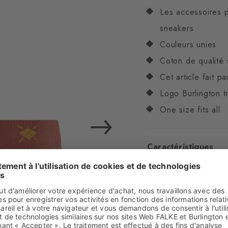
Les accessoires 
sneakers
Couleurs unies
Coton de qualité 
Cet article fait p
Logo Burlington tr
One size fits all
Caractéristiques
Genre
Hommes
Motifs
uni
Transparence
Opaq
Matière
74% Coton, 