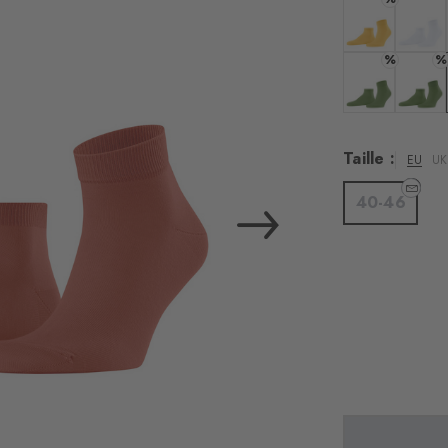
Couleur : must
Couleur
%
%
Couleur : palm
Couleur
Taille :
EU
UK
40-46