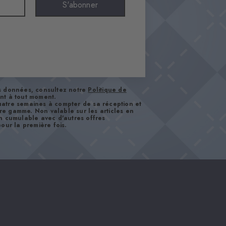
S'abonner
os données, consultez notre
Politique de
nt à tout moment.
atre semaines à compter de sa réception et
tre gamme. Non valable sur les articles en
n cumulable avec d'autres offres
our la première fois.