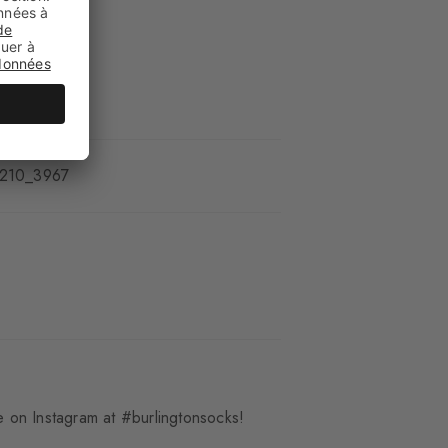
es
210_3967
 on Instagram at #burlingtonsocks!