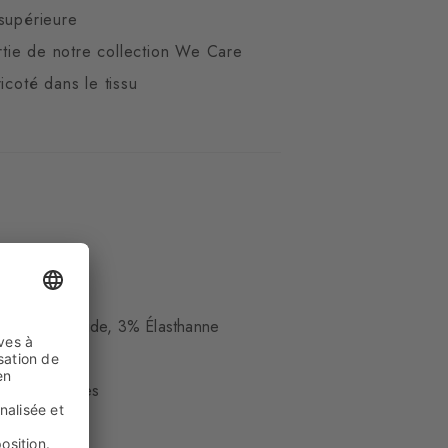
supérieure
artie de notre collection We Care
icoté dans le tissu
ue
23% Polyamide, 3% Élasthanne
hevilles hautes