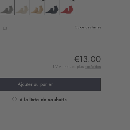
e
 : black
Couleur : melange grey
Couleur : zement
Couleur : sesame
Couleur : marine
Couleur : tulip
Guide des tailles
US
€13.00
T.V.A. incluse, plus
expédition
Ajouter au panier
à la liste de souhaits