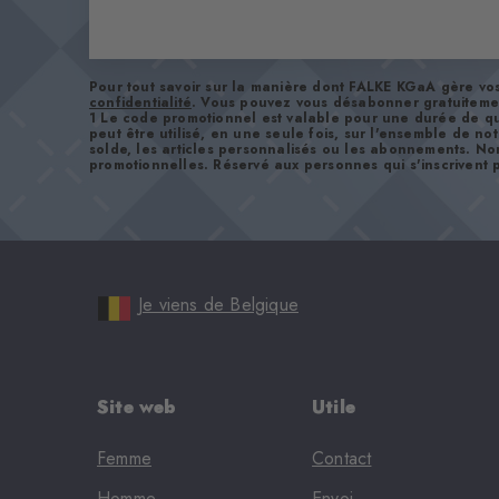
Pour tout savoir sur la manière dont FALKE KGaA gère v
confidentialité
. Vous pouvez vous désabonner gratuiteme
1 Le code promotionnel est valable pour une durée de qu
peut être utilisé, en une seule fois, sur l'ensemble de no
solde, les articles personnalisés ou les abonnements. No
promotionnelles. Réservé aux personnes qui s'inscrivent p
Je viens de Belgique
Site web
Utile
Femme
Contact
Homme
Envoi