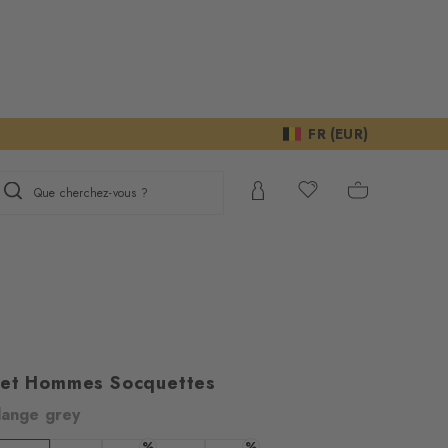
FR (EUR)
Que cherchez-vous ?
eet Hommes Socquettes
lange grey
%
%