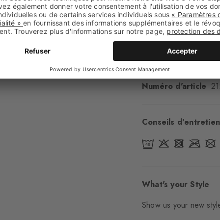
Type d'ourlet
A côt
Renforts
aucun
Semelle
Normal
Style
casual
Numéro d'article
21
Conseils d'entretien
What's your Style
Show us your new style