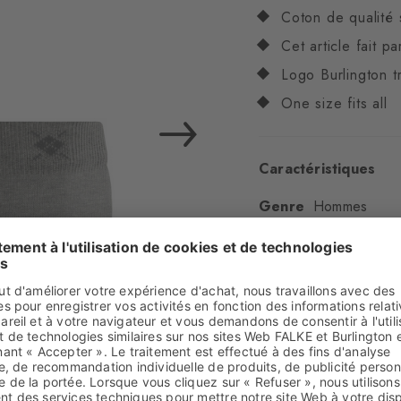
Coton de qualité 
Cet article fait p
Logo Burlington tr
One size fits all
Caractéristiques
Genre
Hommes
Motifs
uni
Transparence
Opaq
Matière
74% Coton, 
Aspect
lisse
Longueur de tige
C
Confort
ultra-doux