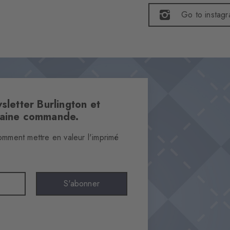
Go to instag
sletter Burlington et
haine commande.
omment mettre en valeur l'imprimé
S'abonner