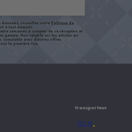
os données, consultez notre
Politique de
nt à tout moment.
atre semaines à compter de sa réception et
tre gamme. Non valable sur les articles en
n cumulable avec d'autres offres
our la première fois.
transporteur