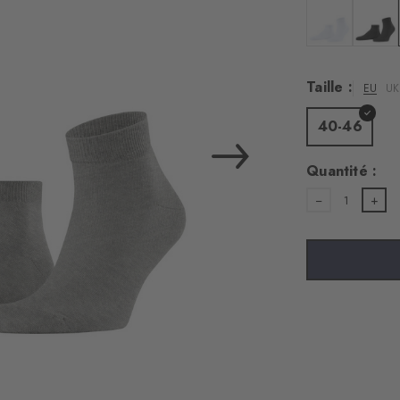
Couleur : whit
Couleur
Taille :
EU
UK
40-46
Quantité :
1