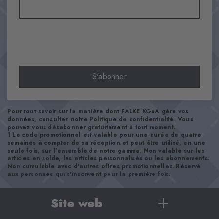
Opaque
Matière
83% Coton, 16% Polyamide, 1% Élasthanne
Aspect
lisse
Longueur de tige
S'abonner
Mollet
Confort
ultra-doux
Pour tout savoir sur la manière dont FALKE KGaA gère vos
Type d'ourlet
données, consultez notre
Politique de confidentialité
. Vous
pouvez vous désabonner gratuitement à tout moment.
A côtes
1 Le code promotionnel est valable pour une durée de quatre
semaines à compter de sa réception et peut être utilisé, en une
Renforts
seule fois, sur l'ensemble de notre gamme. Non valable sur les
aucun
articles en solde, les articles personnalisés ou les abonnements.
Non cumulable avec d'autres offres promotionnelles. Réservé
Semelle
aux personnes qui s'inscrivent pour la première fois.
Normal
Style
Site web
casual