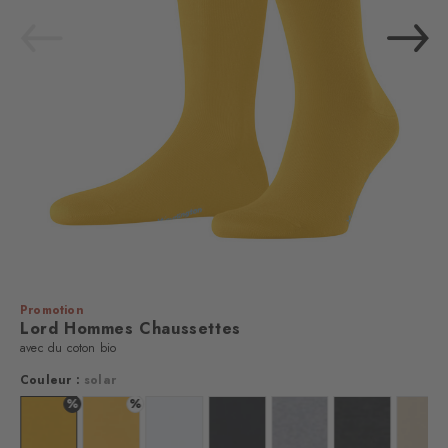
Promotion
Lord Hommes Chaussettes
avec du coton bio
Couleur :
solar
%
%
%
uleur : dottergelb
Couleur : solar
Couleur : mustard
Couleur : white
Couleur : black
Couleur : arctic mel.
Couleur : oil me
Coul