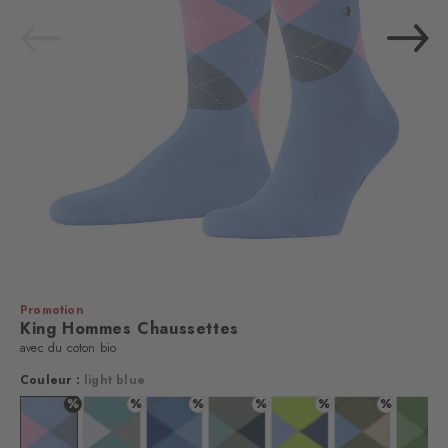
Promotion
King Hommes Chaussettes
avec du coton bio
Couleur :
light blue
%
%
%
%
%
%
e/blue
uleur : turquoise
Couleur : light blue
Couleur : key largo
Couleur : marina
Couleur : sage
Couleur : acid
Couleur : salvia
Coul