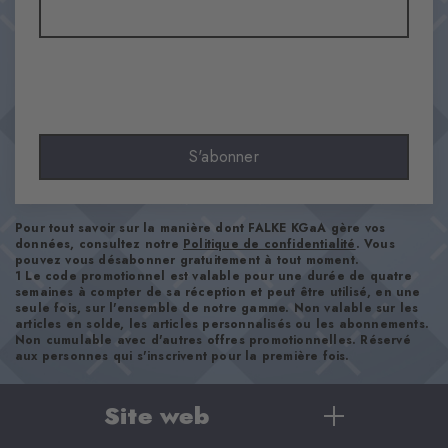
Transparence
Opaque
Matière
67% Coton, 33% Polyamide
Aspect
lisse
S'abonner
Longueur de tige
Mollet
Confort
Pour tout savoir sur la manière dont FALKE KGaA gère vos
ultra-doux
données, consultez notre
Politique de confidentialité
. Vous
pouvez vous désabonner gratuitement à tout moment.
Type d'ourlet
1 Le code promotionnel est valable pour une durée de quatre
semaines à compter de sa réception et peut être utilisé, en une
A côtes
seule fois, sur l'ensemble de notre gamme. Non valable sur les
Renforts
articles en solde, les articles personnalisés ou les abonnements.
Non cumulable avec d'autres offres promotionnelles. Réservé
aucun
aux personnes qui s'inscrivent pour la première fois.
Semelle
Normal
Site web
Style