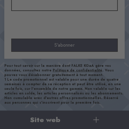
90% Coton, 8% Polyamide, 2% Élasthanne
Aspect
lisse
Longueur de tige
Mollet
Confort
S'abonner
ultra-doux
Type d'ourlet
A côtes
Pour tout savoir sur la manière dont FALKE KGaA gère vos
Renforts
données, consultez notre
Politique de confidentialité
. Vous
pouvez vous désabonner gratuitement à tout moment.
aucun
1 Le code promotionnel est valable pour une durée de quatre
Semelle
semaines à compter de sa réception et peut être utilisé, en une
seule fois, sur l'ensemble de notre gamme. Non valable sur les
Normal
articles en solde, les articles personnalisés ou les abonnements.
Non cumulable avec d'autres offres promotionnelles. Réservé
Style
aux personnes qui s'inscrivent pour la première fois.
casual
Site web
Numéro d'article