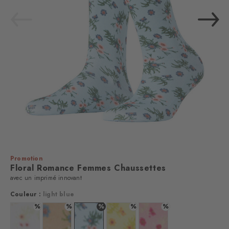
Promotion
Floral Romance Femmes Chaussettes
avec un imprimé innovant
Couleur :
light blue
%
%
%
%
%
Couleur : white
Couleur : sesame
Couleur : light blue
Couleur : lemon
Couleur : powder pink