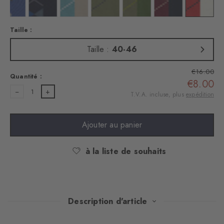
ugar
 : auburn
Couleur : night blue
Couleur : marine
Couleur : key largo
Couleur : salvia
Couleur : lime green
Couleur : purple
Couleur :
Taille :
Taille :
40-46
€16.00
Quantité :
€8.00
1
T.V.A. incluse, plus
expédition
Ajouter au panier
à la liste de souhaits
Description d'article