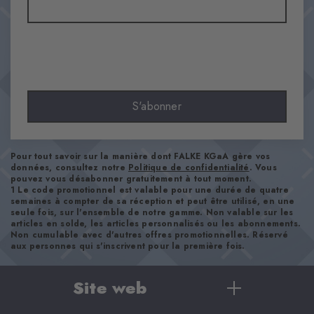
Opaque
Matière
80% Coton, 19% Polyamide, 1% Élasthanne
Aspect
lisse
Longueur de tige
S'abonner
Mollet
Confort
ultra-doux
Pour tout savoir sur la manière dont FALKE KGaA gère vos
Type d'ourlet
données, consultez notre
Politique de confidentialité
. Vous
pouvez vous désabonner gratuitement à tout moment.
A côtes
1 Le code promotionnel est valable pour une durée de quatre
semaines à compter de sa réception et peut être utilisé, en une
Renforts
seule fois, sur l'ensemble de notre gamme. Non valable sur les
aucun
articles en solde, les articles personnalisés ou les abonnements.
Non cumulable avec d'autres offres promotionnelles. Réservé
Semelle
aux personnes qui s'inscrivent pour la première fois.
Normal
Style
Site web
casual