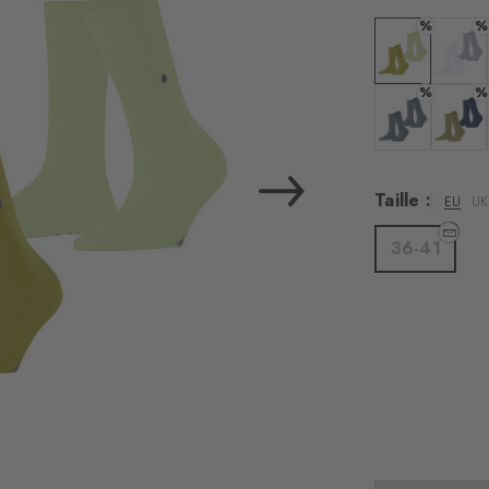
%
%
Couleur : zoisi
Couleur
%
%
Couleur : light
Couleur
Taille :
EU
UK
36-41