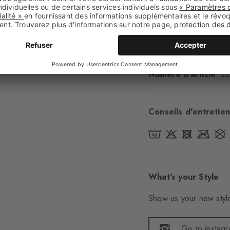
Renforts
aucun
Semelle
Normal
Style
casual
Numéro d'article
22
Conseils d'entretien
What's your Style
Show us your new style
Go to instag