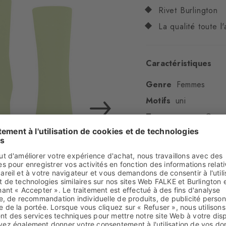
Rivet Burlington
La qualité toute 
Caractéristiques
Genre
Femmes
Motifs
uni
Transparence
Opaq
Matière
79% Coton (
Élasthanne
Aspect
lisse
Longueur de tige
M
Confort
ultra-doux
Type d'ourlet
A côt