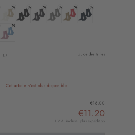
%
%
%
%
%
%
te
 : white
Couleur : off-white
Couleur : black
Couleur : anthra.mel
Couleur : light grey
Couleur : sesame
Couleur : marine
%
 denim
 : kiwi
Couleur : powder pink
Guide des tailles
US
Cet article n'est plus disponible.
€16.00
€11.20
T.V.A. incluse, plus
expédition