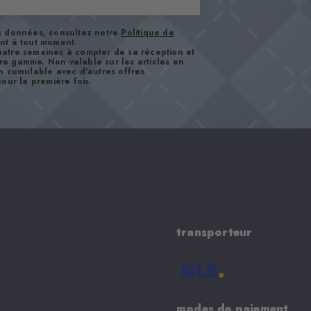
os données, consultez notre
Politique de
nt à tout moment.
atre semaines à compter de sa réception et
tre gamme. Non valable sur les articles en
n cumulable avec d'autres offres
our la première fois.
transporteur
modes de paiement