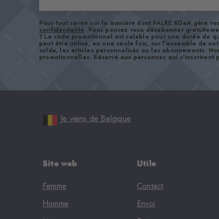
Pour tout savoir sur la manière dont FALKE KGaA gère v
confidentialité
. Vous pouvez vous désabonner gratuiteme
1 Le code promotionnel est valable pour une durée de qu
peut être utilisé, en une seule fois, sur l'ensemble de no
solde, les articles personnalisés ou les abonnements. No
promotionnelles. Réservé aux personnes qui s'inscrivent p
Je viens de Belgique
Site web
Utile
Femme
Contact
Homme
Envoi