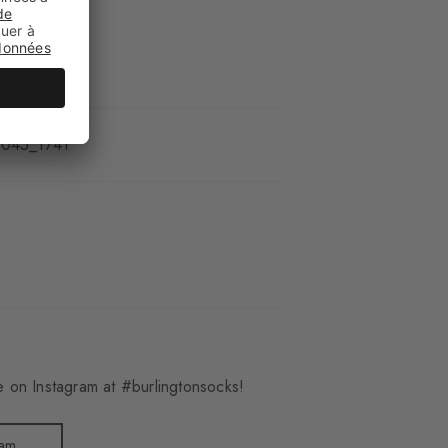
045_1741
 on Instagram at #burlingtonsocks!
ram