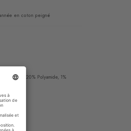
l'année en coton peigné
ue
biologique), 20% Polyamide, 1%
ollet
es