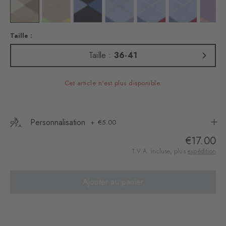
rete mel.
uleur : concrete mel.
Couleur : gravel
Couleur : gravel
Couleur : marine
Couleur : sky blue
Couleur : sky
Couleur : 6257
Coul
Taille :
Taille :
36-41
Cet article n'est plus disponible.
Personnalisation
€5.00
€17.00
T.V.A. incluse, plus
expédition
Ajouter au panier