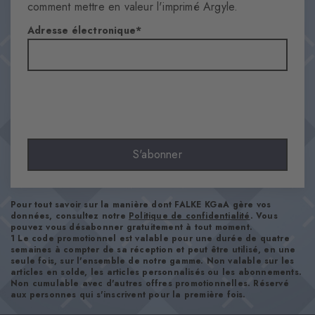
comment mettre en valeur l'imprimé Argyle.
Motifs
Adresse électronique
Argyle
Transparence
Opaque
Matière
84% Coton, 16% Polyamide
Aspect
lisse
S'abonner
Longueur de tige
Mollet
Confort
Pour tout savoir sur la manière dont FALKE KGaA gère vos
ultra-doux
données, consultez notre
Politique de confidentialité
. Vous
pouvez vous désabonner gratuitement à tout moment.
Type d'ourlet
1 Le code promotionnel est valable pour une durée de quatre
semaines à compter de sa réception et peut être utilisé, en une
A côtes
seule fois, sur l'ensemble de notre gamme. Non valable sur les
Renforts
articles en solde, les articles personnalisés ou les abonnements.
Non cumulable avec d'autres offres promotionnelles. Réservé
aucun
aux personnes qui s'inscrivent pour la première fois.
Semelle