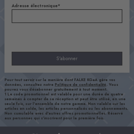
Adresse électronique
Matière
78% Coton, 22% Polyamide
Aspect
lisse
Longueur de tige
Mollet
Confort
S'abonner
ultra-doux
Style
casual
Pour tout savoir sur la manière dont FALKE KGaA gère vos
données, consultez notre
Politique de confidentialité
. Vous
pouvez vous désabonner gratuitement à tout moment.
Numéro d'article
1 Le code promotionnel est valable pour une durée de quatre
semaines à compter de sa réception et peut être utilisé, en une
21092_8011
seule fois, sur l'ensemble de notre gamme. Non valable sur les
articles en solde, les articles personnalisés ou les abonnements.
Non cumulable avec d'autres offres promotionnelles. Réservé
aux personnes qui s'inscrivent pour la première fois.
Conseils d'entretien