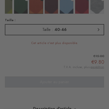
 : eucalyptus
Couleur : fir green
Couleur : cactus
Couleur : burgund
Couleur : purple
Couleur : pumpkin
Couleur : claret
Couleur :
Taille :
Taille :
40-46
Cet article n'est plus disponible.
€15.00
€9.80
T.V.A. incluse, plus
expédition
Ajouter au panier
Description d'article