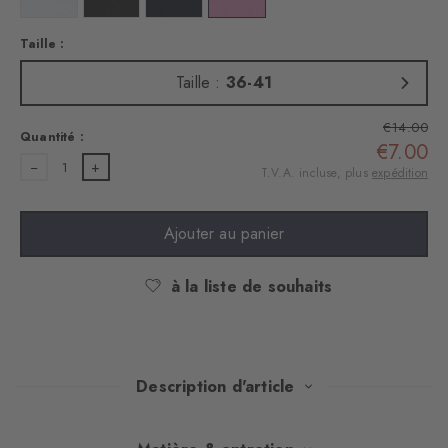
Taille :
Taille :
36-41
€14.00
Quantité :
€7.00
1
T.V.A. incluse, plus
expédition
Ajouter au panier
à la liste de souhaits
Description d'article
Ces socquettes en coton doux séduisent par leur élégant motif