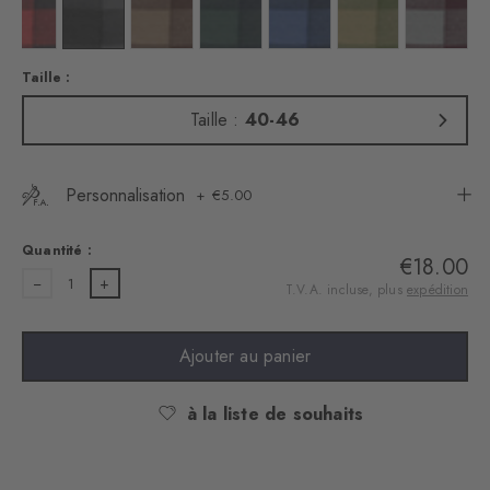
Couleur : black
Couleur : dark grey
Couleur : hazelnut
Couleur : marine
Couleur : royal
Couleur : cactus
Couleur :
Taille :
Taille :
40-46
Personnalisation
€5.00
Quantité :
€18.00
1
T.V.A. incluse, plus
expédition
Ajouter au panier
à la liste de souhaits