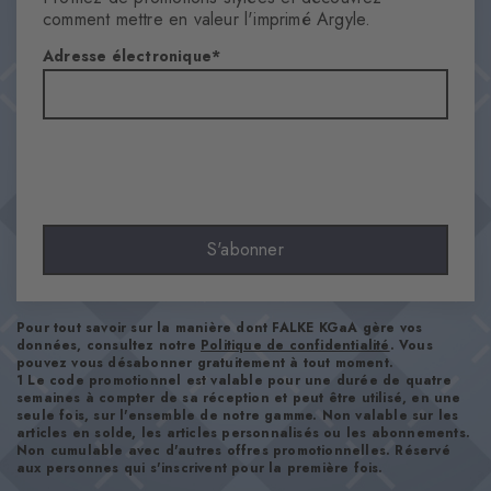
Motifs
comment mettre en valeur l'imprimé Argyle.
autremotif
Adresse électronique
Transparence
Opaque
Matière
76% Laine Vierge, 23% Polyamide, 1% Élasthanne
Aspect
lisse
Longueur de tige
S'abonner
Mollet
Confort
ultra-doux
Pour tout savoir sur la manière dont FALKE KGaA gère vos
Type d'ourlet
données, consultez notre
Politique de confidentialité
. Vous
pouvez vous désabonner gratuitement à tout moment.
A côtes
1 Le code promotionnel est valable pour une durée de quatre
semaines à compter de sa réception et peut être utilisé, en une
Renforts
seule fois, sur l'ensemble de notre gamme. Non valable sur les
aucun
articles en solde, les articles personnalisés ou les abonnements.
Non cumulable avec d'autres offres promotionnelles. Réservé
Semelle
aux personnes qui s'inscrivent pour la première fois.
Normal