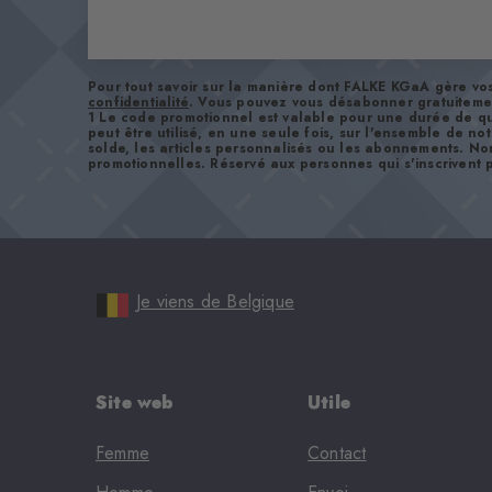
Pour tout savoir sur la manière dont FALKE KGaA gère v
confidentialité
. Vous pouvez vous désabonner gratuiteme
1 Le code promotionnel est valable pour une durée de qu
peut être utilisé, en une seule fois, sur l'ensemble de no
solde, les articles personnalisés ou les abonnements. No
promotionnelles. Réservé aux personnes qui s'inscrivent p
Je viens de Belgique
Site web
Utile
Femme
Contact