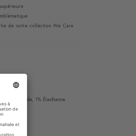
supérieure
emblématique
artie de notre collection We Care
ue
17% Polyamide, 1% Élasthanne
ollet