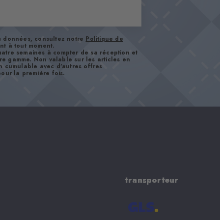
os données, consultez notre
Politique de
nt à tout moment.
atre semaines à compter de sa réception et
tre gamme. Non valable sur les articles en
n cumulable avec d'autres offres
our la première fois.
transporteur