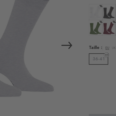
%
Couleur : whit
Couleur
%
%
Couleur : fir g
Couleu
Taille :
EU
UK
36-41