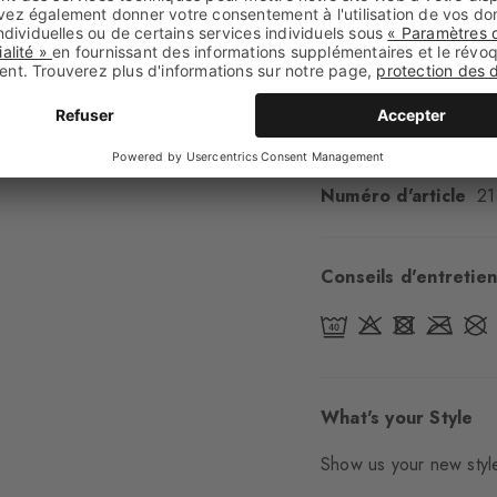
Type d'ourlet
A côt
Renforts
aucun
Semelle
Normal
Style
casual
Numéro d'article
21
Conseils d'entretien
What's your Style
Show us your new style