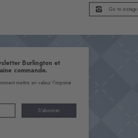
Go to instag
sletter Burlington et
haine commande.
omment mettre en valeur l'imprimé
S'abonner