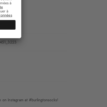
es
451_3223
 on Instagram at #burlingtonsocks!