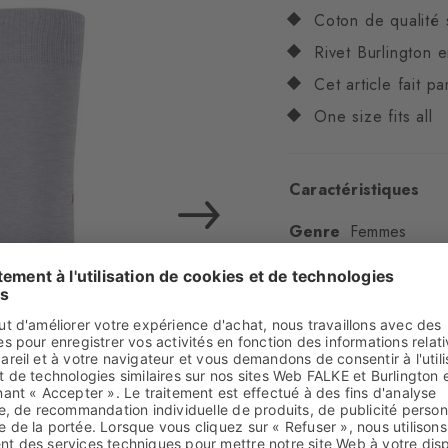
Coton de qualité 
Rivet Burlington 
Cet article fait p
One size fits all
Caractéristiques
Genre
Femmes
Motifs
uni
Transparence
Opaq
Matière
82% Coton, 
Aspect
lisse
Longueur de tige
M
Confort
ultra-doux