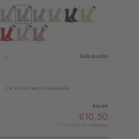
%
%
%
e
 : black
Couleur : arctic mel.
Couleur : lt. heather
Couleur : l. grey mel.
Couleur : cream
Couleur : marine
Couleur : lemon
%
%
%
reen
r : burgund
Couleur : tulip
Couleur : sporty-rose
Couleur : powder pink
Guide des tailles
US
Cet article n'est plus disponible.
€16.00
€10.50
T.V.A. incluse, plus
expédition