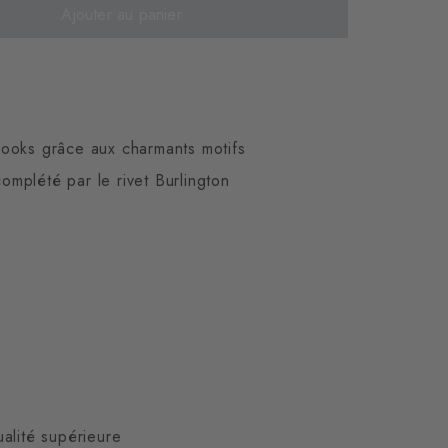
Ajouter au panier
looks grâce aux charmants motifs
omplété par le rivet Burlington
alité supérieure