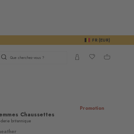
FR (EUR)
Que cherchez-vous ?
Promotion
 Femmes Chaussettes
derie britannique
 heather