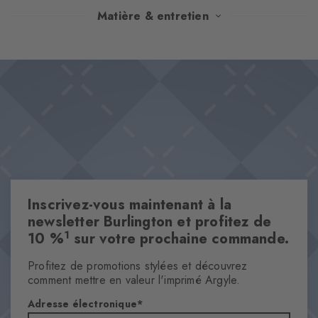
Ces chaussettes pour femme présentent un motif à larges bandes
Matière & entretien
bicolores. Ces chaussettes faciles d'entretien ne passent pas
inaperçues, elles mettent en avant leur design contrastant.
Design & Extras
Larges bandes contrastantes
Mélange de coton facile d'entretien
Rivet Burlington
Caractéristiques
Genre
Inscrivez-vous maintenant à la
Femmes
newsletter Burlington et profitez de
Motifs
1
10 %
sur votre prochaine commande.
autremotif
Profitez de promotions stylées et découvrez
Transparence
comment mettre en valeur l'imprimé Argyle.
Opaque
Adresse électronique
Matière