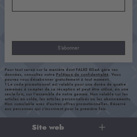
80% Coton, 20% Polyamide
Aspect
lisse
Longueur de tige
Mollet
Confort
S'abonner
ultra-doux
Type d'ourlet
A côtes
Pour tout savoir sur la manière dont FALKE KGaA gère vos
Renforts
données, consultez notre
Politique de confidentialité
. Vous
pouvez vous désabonner gratuitement à tout moment.
aucun
1 Le code promotionnel est valable pour une durée de quatre
Semelle
semaines à compter de sa réception et peut être utilisé, en une
seule fois, sur l'ensemble de notre gamme. Non valable sur les
Normal
articles en solde, les articles personnalisés ou les abonnements.
Non cumulable avec d'autres offres promotionnelles. Réservé
Style
aux personnes qui s'inscrivent pour la première fois.
casual
Site web
Numéro d'article